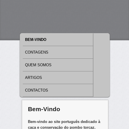
MAIN MENU
SKIP TO PRIMARY CONTENT
SKIP TO SECONDARY CONTENT
BEM-VINDO
CONTAGENS
QUEM SOMOS
ARTIGOS
CONTACTOS
Bem-Vindo
Bem-vindo ao site português dedicado
à
caça e conservação do pombo torcaz.